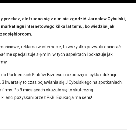
cny przekaz, ale trudno się z nim nie zgodzić. Jarosław Cybulski,
marketingu internetowego kilka lat temu, bo wiedział jak
rzedsiębiorcom.
znościowe, reklama w internecie, to wszystko pozwala docierać
a4me specjalizuje się m.in. w tych aspektach i pokazuje jak
rmy.
 do Partnerskich Klubów Biznesu i rozpoczęcie cyklu edukacji
 kwartały to czas pojawiania się J.Cybulskiego na spotkaniach,
firmy. Po 9 miesiącach okazało się to skuteczną
 klienci pozyskani przez PKB. Edukacja ma sens!