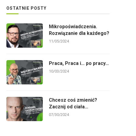
OSTATNIE POSTY
Esencjalizm – rób mniej, a lepiej
Współczesne wyzwania
w procesach rekrutacji
10/18/2021
Mikropoświadczenia.
10/11/2021
Rozwiązanie dla każdego?
11/05/2024
Praca, Praca i… po pracy…
10/03/2024
Chcesz coś zmienić?
Zacznij od ciała…
07/30/2024