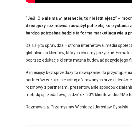
“Jeśli Cię nie ma w internecie, to nie istniejesz” – mo
dzisiejszy rozmówca zauważył potrzebę korzystania z 
bardzo potrzebna będzie ta forma marketingu wielu p
Dziś się to sprawdza – strona internetowa, media społec
globalnie do klientów, których chcemy pozyskać. Firma Ide
poprzez edukacje klienta można budować pozycje jego fi
9 miesięcy bez sprzedaży to nawiązanie do przystąpienia
partnerów w zakresie usług oferowanych przez Idea4me. 3
rozmowy z partnerami, prezentowanie sposobu działania 
metodą sprzedażową, a dziś ok. 90% klientów Idea4Me to
Rozmawiają: Przemysław Wichłacz | Jarosław Cybulski