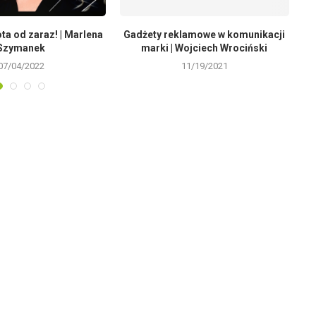
ta od zaraz! | Marlena
Gadżety reklamowe w komunikacji
Szymanek
marki | Wojciech Wrociński
07/04/2022
11/19/2021