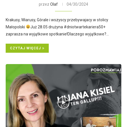
przez
Olaf
04/30/2024
Krakusy, Wiarusy, Górale i wszyscy przebywajacy w stolicy
Małopolski
Już 28.05 drużyna #dniotwartekariera50+
zaprasza na wyjątkowe spotkanie!Dlaczego wyjątkowe?…
CZYTAJ WIĘCEJ