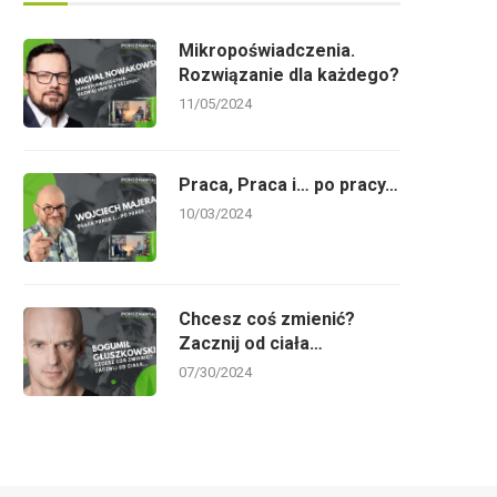
Mikropoświadczenia.
Rozwiązanie dla każdego?
11/05/2024
Praca, Praca i… po pracy…
10/03/2024
XXX FORUM EKONOMICZNE |
Liga Mistrzów nadaje!
Karpacz 7-9.09.2021
05/04/2021
09/07/2021
Chcesz coś zmienić?
Zacznij od ciała…
07/30/2024