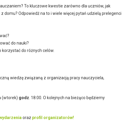
 nauczaniem? To kluczowe kwestie zarówno dla uczniów, jak
 z domu? Odpowiedź na to i wiele więcej pytań udzielą prelegenci
ować?
żować do nauki?
o korzystać do różnych celów.
czną wiedzę związaną z organizacją pracy nauczyciela,
a (wtorek)
godz
. 18:00. O kolejnych na bieżąco będziemy
 wydarzenia
oraz
profil organizatorów!