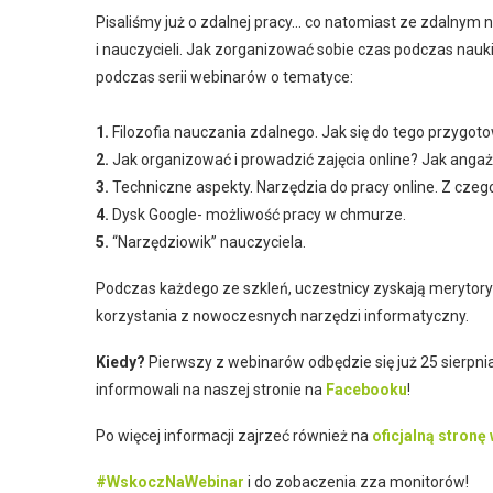
Pisaliśmy już o zdalnej pracy… co natomiast ze zdalnym
i nauczycieli. Jak zorganizować sobie czas podczas nauki
podczas serii webinarów o tematyce:
1.
Filozofia nauczania zdalnego. Jak się do tego przygot
2.
Jak organizować i prowadzić zajęcia online? Jak anga
3.
Techniczne aspekty. Narzędzia do pracy online. Z czeg
4.
Dysk Google- możliwość pracy w chmurze.
5.
“Narzędziowik” nauczyciela.
Podczas każdego ze szkleń, uczestnicy zyskają merytory
korzystania z nowoczesnych narzędzi informatyczny.
Kiedy?
Pierwszy z webinarów odbędzie się już 25 sierpni
informowali na naszej stronie na
Facebooku
!
Po więcej informacji zajrzeć również na
oficjalną stronę
#WskoczNaWebinar
i do zobaczenia zza monitorów!