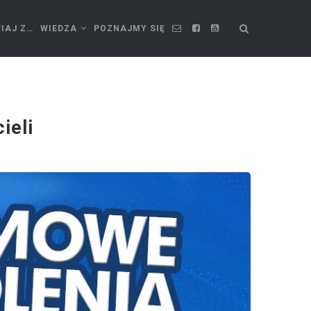
IAJ Z…
WIEDZA
POZNAJMY SIĘ
ieli